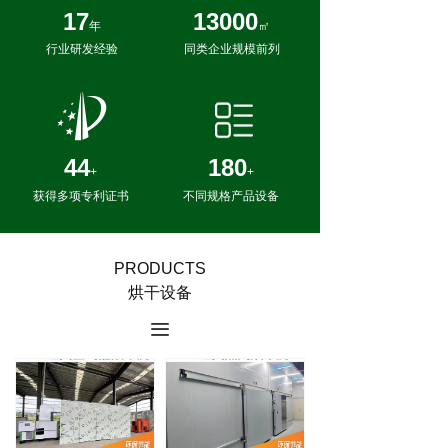
17
13000
年
㎡
行业研发经验
同类企业规模前列
44
180
+
+
获得多项专利证书
不同规格产品设备
PRODUCTS
烘干设备
끀