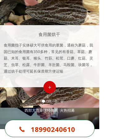
食用菌烘干
食用菌指子实体硕大可供食用的蕈菌，通称为蘑菇，我
国已知的食用菌有350多种，常见的有香菇、草菇、蘑
菇、木耳、银耳、猴头、竹荪、松茸、口蘑、红菇、灵
芝、虫草、松露、牛肝菌、羊肚菌、马鞍菌、块菌等，
通过烘干处理可延长保质期方便运输
+
加入我们 共赢未来
西部大旗全球经销商 火热招募
18990240610
끅