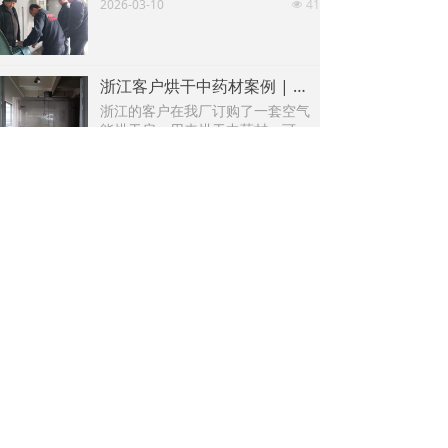
2026-03-10
41
넶
浙江客户烘干中药材案例 | 西部大旗四川烘干房厂家
浙江的客户在我厂订购了一套空气
能烘干房，用来烘干中药材，可放6
辆烘车。热源来自空气能，热效率
2025-12-09
50
넶
高，通过驱动压缩机做功实现热量
的转移，一度电可当三度电使用。
零碳排放；烘房配备的PLC智能控制
上一页
1
/
25
下一页
屏能分阶段控温控湿和实时查看温
湿度，支持手机远程控制，智能化
操作，无需人工看守。
了解更多+
INFORMATION
烘干资料