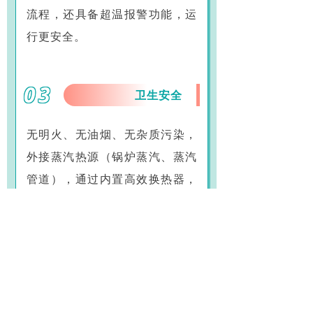
流程，还具备超温报警功能，运
行更安全。
03
卫生安全
无明火、无油烟、无杂质污染，
外接蒸汽热源（锅炉蒸汽、蒸汽
管道），通过内置高效换热器，
将蒸汽的热能转化为洁净、干燥
的热风，彻底避免蒸汽直接接触
肉制品，杜绝水渍、串味、细菌
滋生风险，契合食品加工卫生标
准。